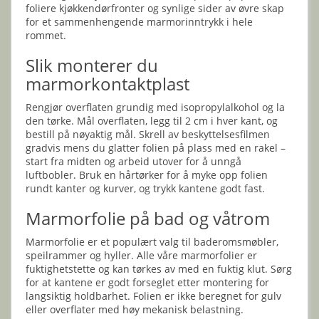
foliere kjøkkendørfronter og synlige sider av øvre skap
for et sammenhengende marmorinntrykk i hele
rommet.
Slik monterer du
marmorkontaktplast
Rengjør overflaten grundig med isopropylalkohol og la
den tørke. Mål overflaten, legg til 2 cm i hver kant, og
bestill på nøyaktig mål. Skrell av beskyttelsesfilmen
gradvis mens du glatter folien på plass med en rakel –
start fra midten og arbeid utover for å unngå
luftbobler. Bruk en hårtørker for å myke opp folien
rundt kanter og kurver, og trykk kantene godt fast.
Marmorfolie på bad og våtrom
Marmorfolie er et populært valg til baderomsmøbler,
speilrammer og hyller. Alle våre marmorfolier er
fuktighetstette og kan tørkes av med en fuktig klut. Sørg
for at kantene er godt forseglet etter montering for
langsiktig holdbarhet. Folien er ikke beregnet for gulv
eller overflater med høy mekanisk belastning.