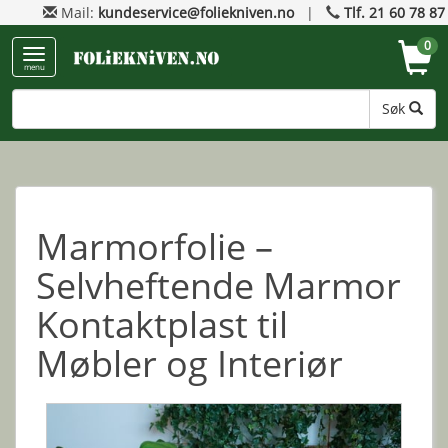
Mail:
kundeservice@foliekniven.no
|
Tlf. 21 60 78 87
0
menu
Søk
Marmorfolie –
Selvheftende Marmor
Kontaktplast til
Møbler og Interiør