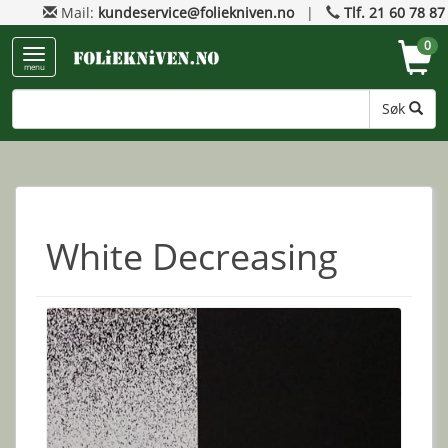
Mail:
kundeservice@foliekniven.no
|
Tlf. 21 60 78 87
0
menu
Søk
White Decreasing