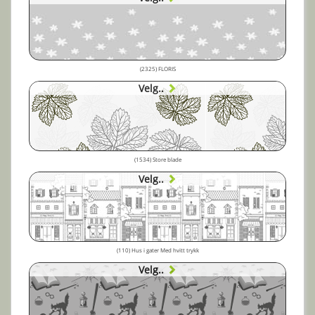
(2325) FLORIS
Velg..
(1534) Store blade
Velg..
(110) Hus i gater Med hvitt trykk
Velg..