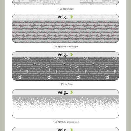
(1504) London
Velg..
(1568) Noter med fugler
Velg..
(113) Le Café
Velg..
(1607) White Decreasing
Velg..