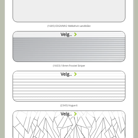
(1685) E3GIVMV2 Melkehvit sandblåst
Velg..
(1603) 18mm Frostet Striper
Velg..
(2345) Vogue 6
Velg..