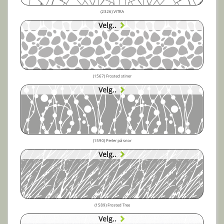
(2326) VITRA
Velg..
(1567) Frosted stiner
Velg..
(1590) Perler på snor
Velg..
(1589) Frosted Tree
Velg..