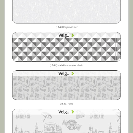
(114) Hanji mønster
Velg..
(1244) Harlekin mønster - hvitt
Velg..
(1533) Paris
Velg..