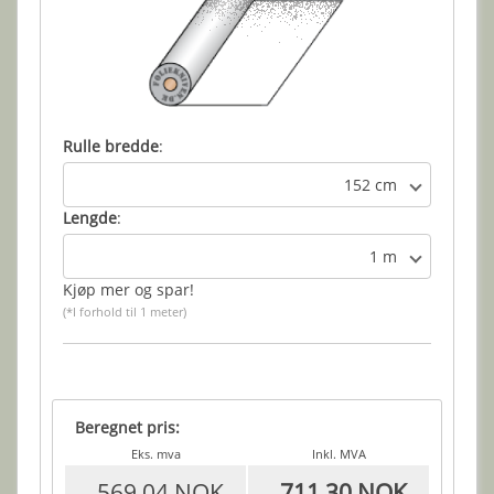
Rulle bredde
:
152 cm
Lengde
:
1 m
Kjøp mer og spar!
(*I forhold til 1 meter)
Beregnet pris:
Eks. mva
Inkl. MVA
569,04 NOK
711,30 NOK