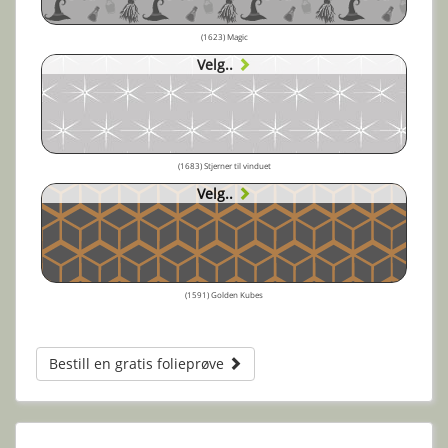
(1623) Magic
Velg..
(1683) Stjerner til vinduet
Velg..
(1591) Golden Kubes
Bestill en gratis folieprøve