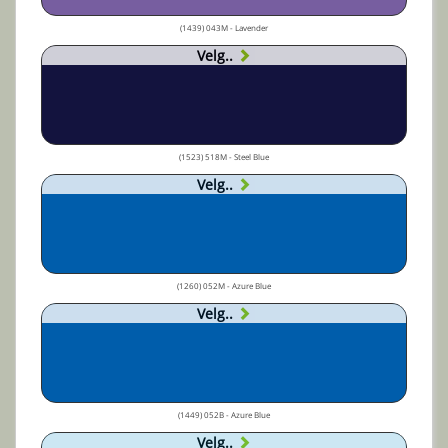
(1439) 043M - Lavender
Velg..
(1523) 518M - Steel Blue
Velg..
(1260) 052M - Azure Blue
Velg..
(1449) 052B - Azure Blue
Velg..