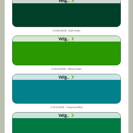
Velg..
(1448) 060B - Dark Green
Velg..
(1604) 064M - Yellow Green
Velg..
(1453) 066B - Turquoise Blue
Velg..