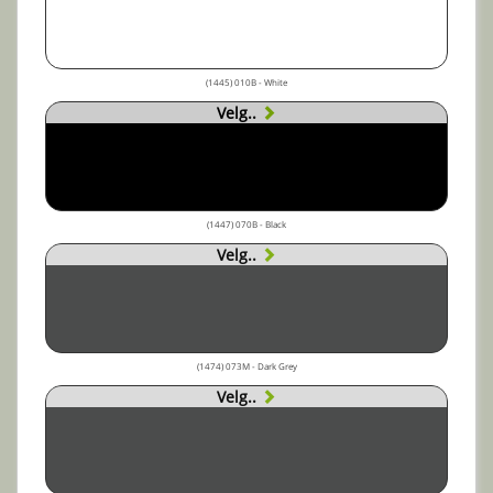
(1445) 010B - White
Velg..
(1447) 070B - Black
Velg..
(1474) 073M - Dark Grey
Velg..