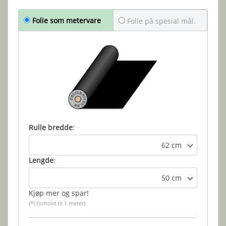
Folie som metervare
Folie på spesial mål.
Rulle bredde
:
62 cm
Lengde
:
50 cm
Kjøp mer og spar!
(*I forhold til 1 meter)