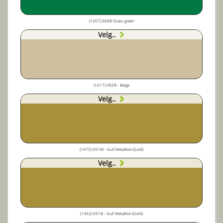
(1457) 068B Grass green
Velg..
(1617) 082B - Beige
Velg..
(1475) 091M - Gull Metallisk (Gold)
Velg..
(1492) 091B - Gull Metallisk (Gold)