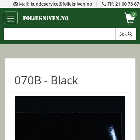
Mail:
kundeservice@foliekniven.no
|
Tlf. 21 60 78 87
0
menu
Søk
070B - Black