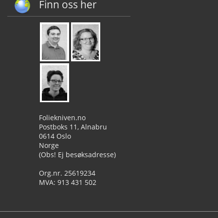
Finn oss her
Foliekniven.no
Postboks 11, Alnabru
0614 Oslo
Norge
(Obs! Ej besøksadresse)
Org.nr. 25619234
MVA: 913 431 502