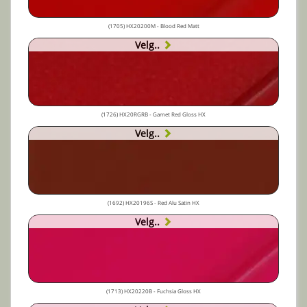
(1705) HX20200M - Blood Red Matt
Velg..
(1726) HX20RGRB - Garnet Red Gloss HX
Velg..
(1692) HX20196S - Red Alu Satin HX
Velg..
(1713) HX20220B - Fuchsia Gloss HX