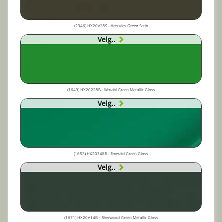
(2346) HX20V28S - Hercules Green Satin
Velg..
(1649) HX20228B - Wasabi Green Metallic Gloss
Velg..
(1653) HX20348B - Emerald Green Gloss
Velg..
(1671) HX20V14B – Sherwood Green Metallic Gloss