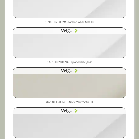
(1690) HX20002M - Lapland White Matt HX
Velg..
(1639) HX20002B - Lapland white gloss
Velg..
(1698) HX20BNCS - Nacre White Satin HX
Velg..