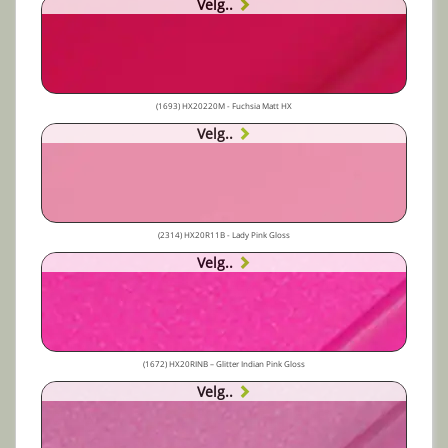
Velg..
(1693) HX20220M - Fuchsia Matt HX
Velg..
(2314) HX20R11B - Lady Pink Gloss
Velg..
(1672) HX20RINB – Glitter Indian Pink Gloss
Velg..