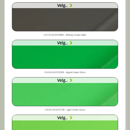
Velg..
(1673) HX20VMIM – Military Green Matt
Velg..
(1654) HX20369B - Apple Green Gloss
Velg..
(1655) HX20375B - Light Green Gloss
Velg..