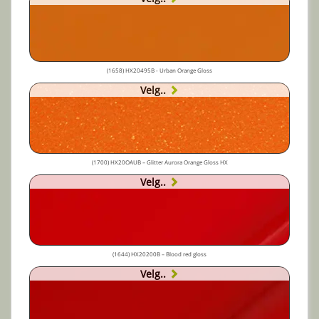
(1658) HX20495B - Urban Orange Gloss
Velg..
(1700) HX20OAUB – Glitter Aurora Orange Gloss HX
Velg..
(1644) HX20200B – Blood red gloss
Velg..