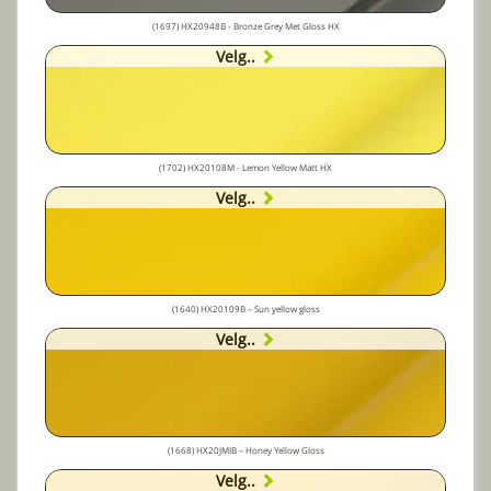
(1697) HX20948B - Bronze Grey Met Gloss HX
Velg..
(1702) HX20108M - Lemon Yellow Matt HX
Velg..
(1640) HX20109B – Sun yellow gloss
Velg..
(1668) HX20JMIB – Honey Yellow Gloss
Velg..