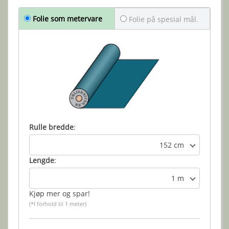
Folie som metervare
Folie på spesial mål.
Rulle bredde
:
152 cm
Lengde
:
1 m
Kjøp mer og spar!
(*I forhold til 1 meter)