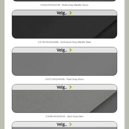
(1656) HX20423B - Shark Grey Metallic Gloss
Velg..
(1618) HX20GANM - Anthracite Grey Metallic Matt
Velg..
(1657) HX20445B - Pearl Grey Gloss
Velg..
(1648) HX20G03S - Santi Grey Satin
Velg..