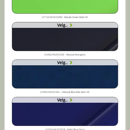
(1714) HX20228M - Wasabi Green Matt HX
Velg..
(1646) HX20532B – Abyssal blue gloss
Velg..
(1694) HX20236S - Celestial Blue Met Satin HX
Velg..
(1650) HX20281B - Night Blue Gloss