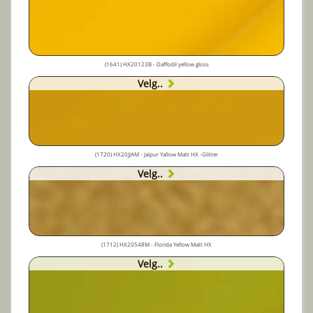
(1641) HX20123B - Daffodil yellow gloss
Velg..
(1720) HX20JJAM - Jaïpur Yallow Matt HX -Glitter
Velg..
(1712) HX20548M - Florida Yellow Matt HX
Velg..