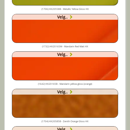
(1706) HX20558B - Metallic Yellow Gloss HX
Velg..
(1732) HX20165M - Mandarin Red Matt HX
Velg..
(1642) HX20165B - Mandarin yellow gloss (orange)
Velg..
(1704) HX20585B - Zenith Orange Gloss HX
Velg..