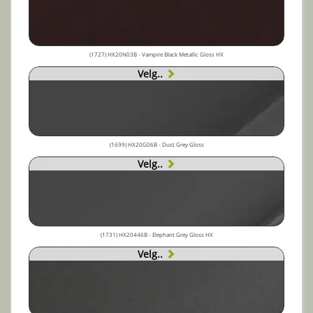
(1727) HX20N03B - Vampire Black Metallic Gloss HX
Velg..
(1699) HX20G06B - Dust Grey Gloss
Velg..
(1731) HX20446B - Elephant Grey Gloss HX
Velg..