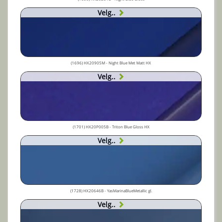
Velg..
(1696) HX20905M - Night Blue Met Matt HX
Velg..
(1701) HX20P005B - Triton Blue Gloss HX
Velg..
(1728) HX20646B - YasMarinaBlueMetallic gl.
Velg..