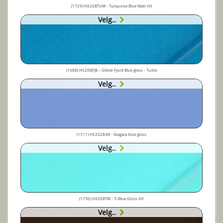
(1729) HX20BTUM - Turquoise Blue Matt HX
Velg..
(1688) HX20BFJB – Glitter Fjord Blue gloss - Turkis
Velg..
(1711) HX20284B - Niagara blue gloss
Velg..
(1730) HX20BTIB - Ti Blue Gloss HX
Velg..