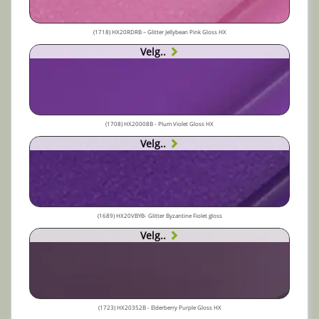
(1718) HX20RDRB – Glitter Jellybean Pink Gloss HX
Velg..
(1708) HX20008B - Plum Violet Gloss HX
Velg..
(1689) HX20VBYB- Glitter Byzantine Fiolet gloss
Velg..
(1723) HX20352B - Elderberry Purple Gloss HX