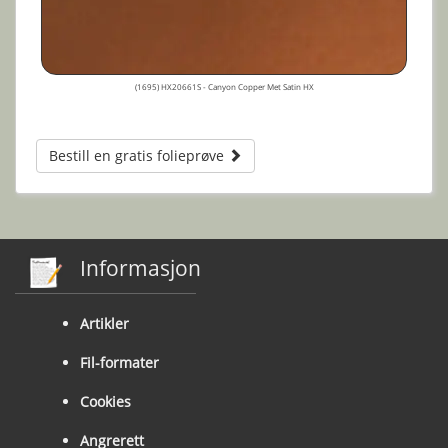
(1695) HX20661S - Canyon Copper Met Satin HX
Bestill en gratis folieprøve
Informasjon
Artikler
Fil-formater
Cookies
Angrerett