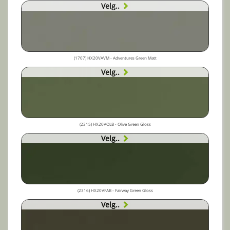
Velg..
(1707) HX20VAVM - Adventures Green Matt
Velg..
(2315) HX20VOLB - Olive Green Gloss
Velg..
(2316) HX20VFAB - Fairway Green Gloss
Velg..