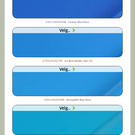
(1651) HX20293B - Caracao Blue Gloss
Velg..
(1709) HX20219S - Ara Blue Metallic Satin HX
Velg..
(1652) HX20299B - Montpellier Blue Gloss
Velg..