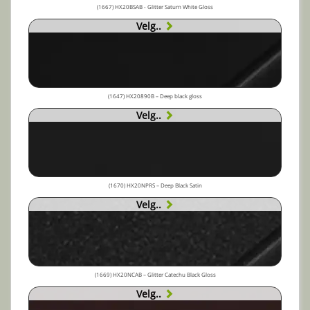
(1667) HX20BSAB - Glitter Saturn White Gloss
Velg..
(1647) HX20890B – Deep black gloss
Velg..
(1670) HX20NPRS – Deep Black Satin
Velg..
(1669) HX20NCAB – Glitter Catechu Black Gloss
Velg..