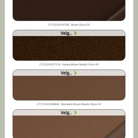
(1710) HX20476B - Brown Gloss HX
Velg..
(1722) HX20731B - Havana Brown Metallic Gloss HX
Velg..
(1717) HX20MMAB - Marrakesh Brown Metallic Gloss HX
Velg..