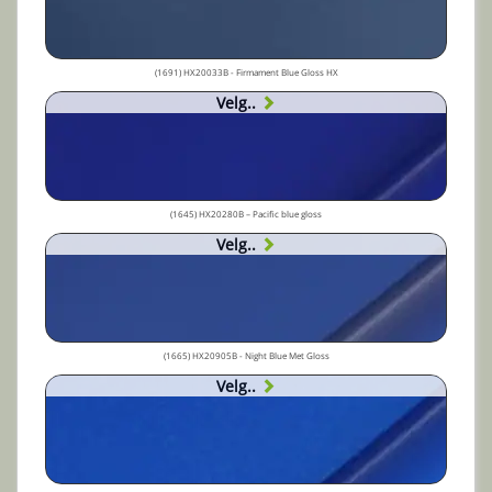
(1691) HX20033B - Firmament Blue Gloss HX
Velg..
(1645) HX20280B – Pacific blue gloss
Velg..
(1665) HX20905B - Night Blue Met Gloss
Velg..