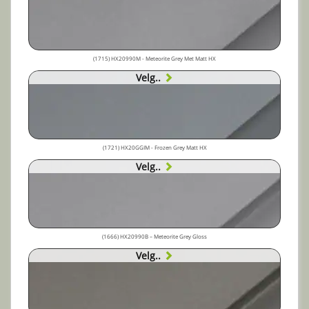
(1715) HX20990M - Meteorite Grey Met Matt HX
Velg..
(1721) HX20GGIM - Frozen Grey Matt HX
Velg..
(1666) HX20990B – Meteorite Grey Gloss
Velg..