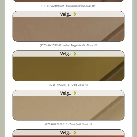
(1716) HX20MMAM - Marrakesh Brown Matt HX
Velg..
(1703) HX20BCMB - Ashen Beige Metallic Gloss HX
Velg..
(1725) HX20871B - Gold Gloss HX
Velg..
(1719) HX20P001B - Zeus Gold Gloss HX
Velg..