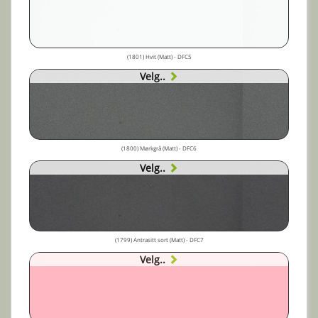
(1801) Hvit (Matt) - DFC5
Velg..
(1800) Mørkgrå (Matt) - DFC6
Velg..
(1799) Antrasitt sort (Matt) - DFC7
Velg..