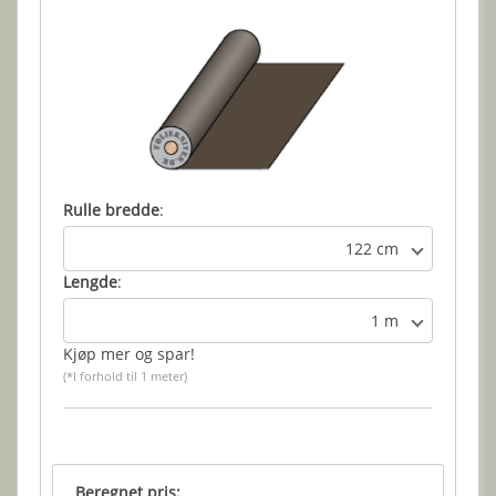
Rulle bredde
:
122 cm
Lengde
:
1 m
Kjøp mer og spar!
(*I forhold til 1 meter)
Beregnet pris: