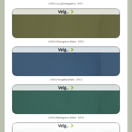
(1805) Lys grå (Høyglans) - DFC1
Velg..
(1804) Olivengrønn (Matt) - DFC2
Velg..
(1803) Kongeblå (Matt) - DFC3
Velg..
(1802) Mørkegrønn (Matt) - DFC4
Velg..