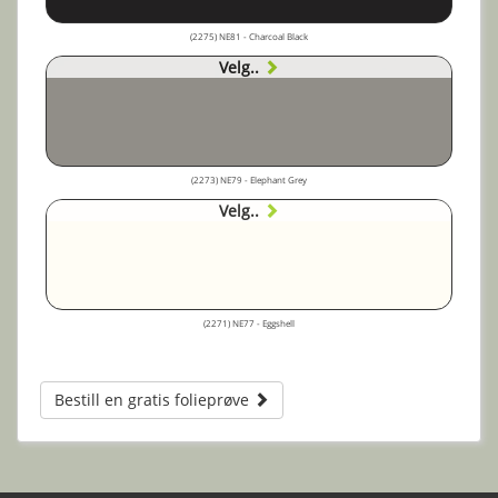
(2275) NE81 - Charcoal Black
Velg..
(2273) NE79 - Elephant Grey
Velg..
(2271) NE77 - Eggshell
Bestill en gratis folieprøve