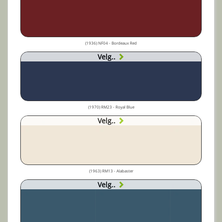
(1936) NF04 - Bordeaux Red
Velg..
(1970) RM23 - Royal Blue
Velg..
(1963) RM13 - Alabaster
Velg..