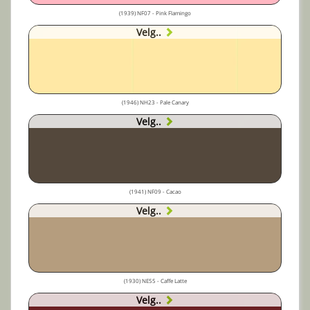
(1939) NF07 - Pink Flamingo
Velg..
(1946) NH23 - Pale Canary
Velg..
(1941) NF09 - Cacao
Velg..
(1930) NE55 - Caffe Latte
Velg..