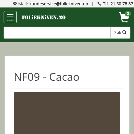
Mail:
kundeservice@foliekniven.no
|
Tlf. 21 60 78 87
0
menu
Søk
NF09 - Cacao