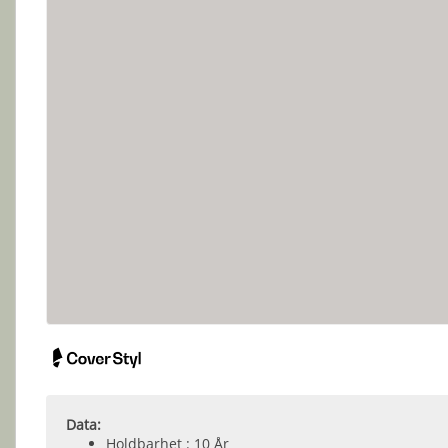
Data:
Holdbarhet : 10 År