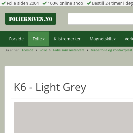
Folie siden 2004
100% online shop
Bestill 24 timer i dø
Forside
Folie
Klistremerker
Magnetskilt
Verk
Du er her:
Forside
Folie
Folie som metervare
Møbelfolie og kontaktplast
K6 - Light Grey