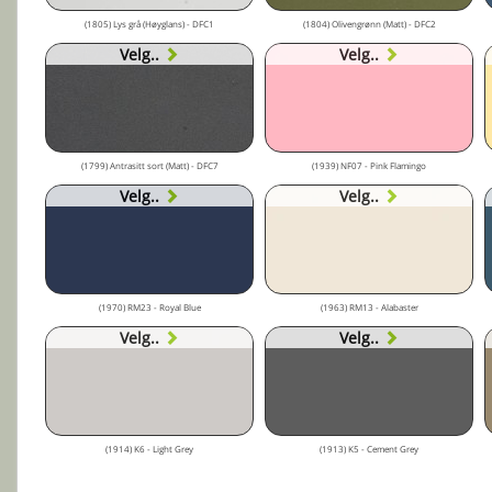
(1805) Lys grå (Høyglans) - DFC1
(1804) Olivengrønn (Matt) - DFC2
Velg..
Velg..
(1799) Antrasitt sort (Matt) - DFC7
(1939) NF07 - Pink Flamingo
Velg..
Velg..
(1970) RM23 - Royal Blue
(1963) RM13 - Alabaster
Velg..
Velg..
(1914) K6 - Light Grey
(1913) K5 - Cement Grey