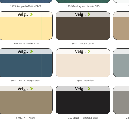
(1803) Kongeblå (Matt) - DFC3
(1802) Mørkegrønn (Matt) - DFC4
(
Velg..
Velg..
(1946) NH23 - Pale Canary
(1941) NF09 - Cacao
(
Velg..
Velg..
(1947) NH24 - Deep Ocean
(1927) N3 - Porcelain
Velg..
Velg..
(1912) K4 - Khaki
(2275) NE81 - Charcoal Black
(22