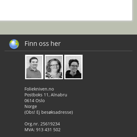
Finn oss her
Foliekniven.no
Postboks 11, Alnabru
0614 Oslo
Norge
(Obs! Ej besøksadresse)
Org.nr. 25619234
MVA: 913 431 502