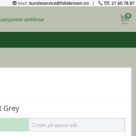
Mail:
kundeservice@foliekniven.no
|
Tlf. 21 60 78 87
0
radisjonelle skiltfirma!
t Grey
Folie på spesial mål.