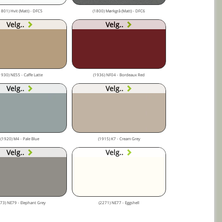
1801) Hvit (Matt) - DFC5
(1800) Mørkgrå (Matt) - DFC6
Velg..
Velg..
1930) NE55 - Caffe Latte
(1936) NF04 - Bordeaux Red
Velg..
Velg..
(1920) M4 - Pale Blue
(1915) K7 - Cream Grey
Velg..
Velg..
73) NE79 - Elephant Grey
(2271) NE77 - Eggshell