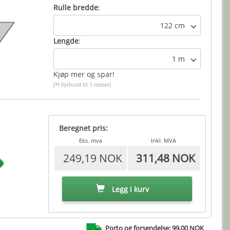
Rulle bredde
:
122 cm
Lengde
:
1 m
Kjøp mer og spar!
(*I forhold til 1 meter)
Beregnet pris:
Eks. mva
Inkl. MVA
249,19 NOK
311,48 NOK
Legg i kurv
Porto og forsendelse: 99,00 NOK