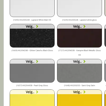
(1690) HX20002M - Lapland White Matt HX
(1639) HX20002B - Lapland white gloss
Velg..
Velg..
(1669) HX20NCAB – Glitter Catechu Black Gloss
(1727) HX20N03B - Vampire Black Metallic Gloss
HX
Velg..
Velg..
(1657) HX20445B - Pearl Grey Gloss
(1648) HX20G03S - Santi Grey Satin
Velg..
Velg..