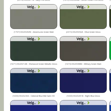
Velg..
Velg..
(1707) HX20VAVM - Adventures Green Matt
(2315) HX20VOLB - Olive Green Gloss
Velg..
Velg..
(1671) HX20V14B – Sherwood Green Metallic Gloss
(1673) HX20VMIM – Military Green Matt
Velg..
Velg..
(1694) HX20236S - Celestial Blue Met Satin HX
(1650) HX20281B - Night Blue Gloss
Velg..
Velg..