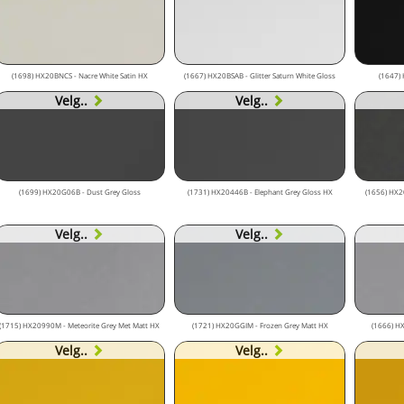
(1698) HX20BNCS - Nacre White Satin HX
(1667) HX20BSAB - Glitter Saturn White Gloss
(1647) 
Velg..
Velg..
(1699) HX20G06B - Dust Grey Gloss
(1731) HX20446B - Elephant Grey Gloss HX
(1656) HX20
Velg..
Velg..
(1715) HX20990M - Meteorite Grey Met Matt HX
(1721) HX20GGIM - Frozen Grey Matt HX
(1666) HX
Velg..
Velg..