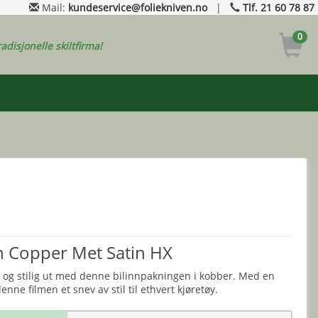
Mail:
kundeservice@foliekniven.no
|
Tlf. 21 60 78 87
0
radisjonelle skiltfirma!
 Copper Met Satin HX
ant og stilig ut med denne bilinnpakningen i kobber. Med en
enne filmen et snev av stil til ethvert kjøretøy.