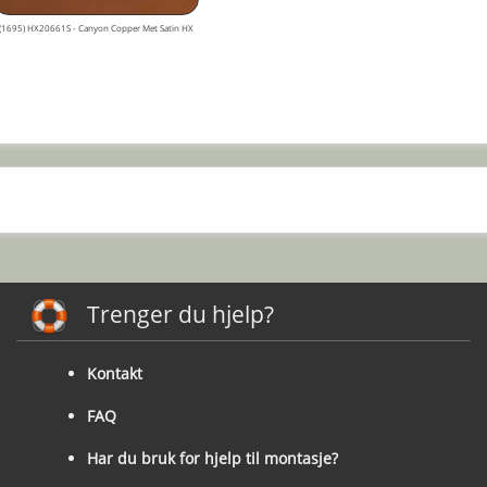
(1695) HX20661S - Canyon Copper Met Satin HX
Trenger du hjelp?
Kontakt
FAQ
Har du bruk for hjelp til montasje?