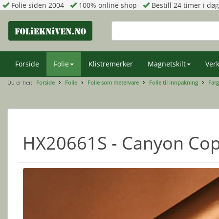
Folie siden 2004
100% online shop
Bestill 24 timer i dø
Forside
Folie
Klistremerker
Magnetskilt
Verk
Du er her:
Forside
Folie
Folie som metervare
Folie til innpakning
Farg
HX20661S - Canyon Cop