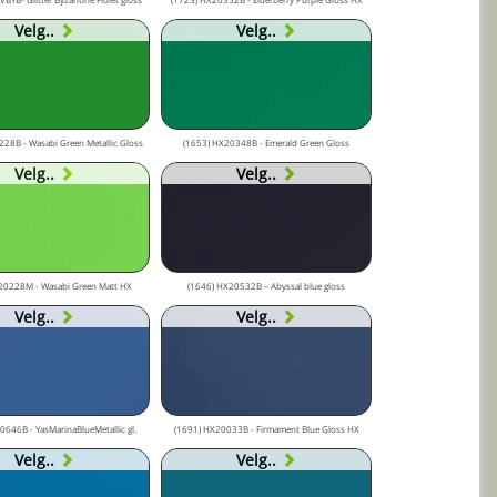
Velg..
Velg..
28B - Wasabi Green Metallic Gloss
(1653) HX20348B - Emerald Green Gloss
Velg..
Velg..
20228M - Wasabi Green Matt HX
(1646) HX20532B – Abyssal blue gloss
Velg..
Velg..
646B - YasMarinaBlueMetallic gl.
(1691) HX20033B - Firmament Blue Gloss HX
Velg..
Velg..