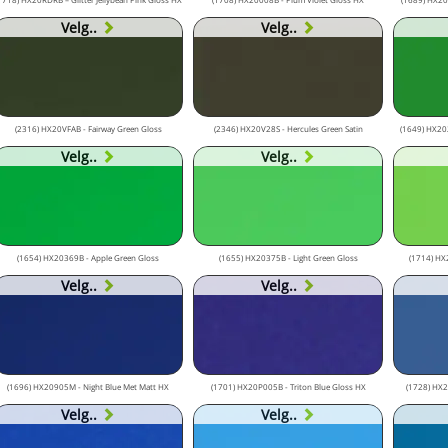
Velg..
Velg..
(2316) HX20VFAB - Fairway Green Gloss
(2346) HX20V28S - Hercules Green Satin
(1649) HX202
Velg..
Velg..
(1654) HX20369B - Apple Green Gloss
(1655) HX20375B - Light Green Gloss
(1714) HX
Velg..
Velg..
(1696) HX20905M - Night Blue Met Matt HX
(1701) HX20P005B - Triton Blue Gloss HX
(1728) HX20
Velg..
Velg..