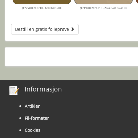
(1725) HX20871B - Gold Gloss HX
(1719) HX20P001B - Zeus Gold Gloss HX
Bestill en gratis folieprøve
Informasjon
Artikler
Fil-formater
Cookies