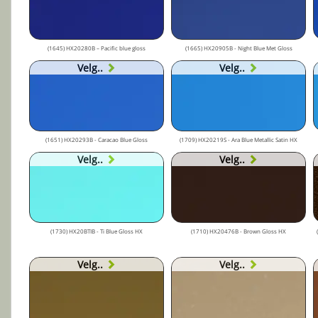
(1645) HX20280B – Pacific blue gloss
(1665) HX20905B - Night Blue Met Gloss
Velg..
Velg..
(1651) HX20293B - Caracao Blue Gloss
(1709) HX20219S - Ara Blue Metallic Satin HX
Velg..
Velg..
(1730) HX20BTIB - Ti Blue Gloss HX
(1710) HX20476B - Brown Gloss HX
Velg..
Velg..