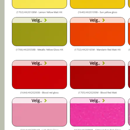
(1702) HX20108M - Lemon Yellow Matt HX
(1640) HX20109B – Sun yellow gloss
Velg..
Velg..
(1706) HX20558B - Metallic Yellow Gloss HX
(1732) HX20165M - Mandarin Red Matt HX
(
Velg..
Velg..
(1644) HX20200B – Blood red gloss
(1705) HX20200M - Blood Red Matt
Velg..
Velg..
(2314) HX20R11B - Lady Pink Gloss
(1672) HX20RINB – Glitter Indian Pink Gloss
(