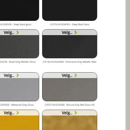
HX20890B – Deep black gloss
(1670) HX20NPRS – Deep Black Satin
Velg..
Velg..
423B - Shark Grey Metallic Gloss
(1618) HX20GANM - Anthracite Grey Metallic Matt
Velg..
Velg..
20990B – Meteorite Grey Gloss
(1697) HX20948B - Bronze Grey Met Gloss HX
Velg..
Velg..