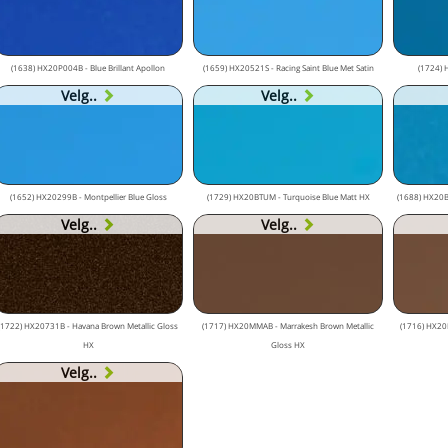
(1638) HX20P004B - Blue Brillant Apollon
(1659) HX20521S - Racing Saint Blue Met Satin
(1724) 
Velg..
Velg..
(1652) HX20299B - Montpellier Blue Gloss
(1729) HX20BTUM - Turquoise Blue Matt HX
(1688) HX20BFJ
Velg..
Velg..
(1722) HX20731B - Havana Brown Metallic Gloss
(1717) HX20MMAB - Marrakesh Brown Metallic
(1716) HX20
HX
Gloss HX
Velg..