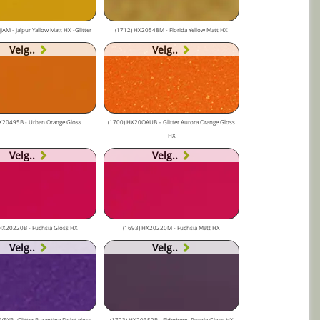
AM - Jaïpur Yallow Matt HX -Glitter
(1712) HX20548M - Florida Yellow Matt HX
Velg..
Velg..
X20495B - Urban Orange Gloss
(1700) HX20OAUB – Glitter Aurora Orange Gloss
HX
Velg..
Velg..
HX20220B - Fuchsia Gloss HX
(1693) HX20220M - Fuchsia Matt HX
Velg..
Velg..
BYB- Glitter Byzantine Fiolet gloss
(1723) HX20352B - Elderberry Purple Gloss HX