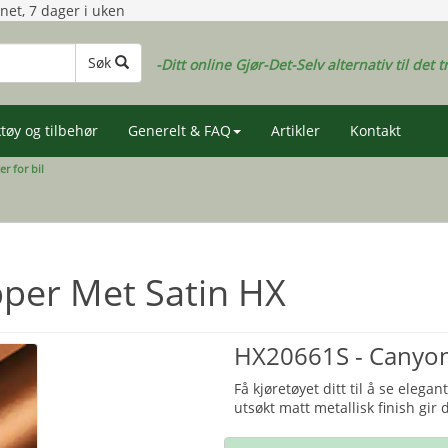
gnet, 7 dager i uken
Søk
-Ditt online Gjør-Det-Selv alternativ til det t
tøy og tilbehør
Generelt & FAQ
Artikler
Kontakt
er for bil
per Met Satin HX
HX20661S - Canyon
Få kjøretøyet ditt til å se eleg
utsøkt matt metallisk finish gir d