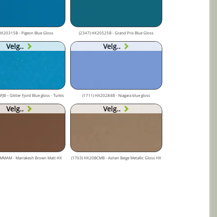
HX20315B - Pigeon Blue Gloss
(2347) HX20525B - Grand Prix Blue Gloss
Velg..
Velg..
B – Glitter Fjord Blue gloss - Turkis
(1711) HX20284B - Niagara blue gloss
Velg..
Velg..
MMAM - Marrakesh Brown Matt HX
(1703) HX20BCMB - Ashen Beige Metallic Gloss HX