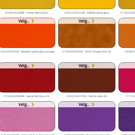
(1668) HX20JMIB – Honey Yellow Gloss
(1641) HX20123B - Daffodil yellow gloss
(1720) HX20JJ
Velg..
Velg..
1642) HX20165B - Mandarin yellow gloss (orange)
(1704) HX20585B - Zenith Orange Gloss HX
(1658) H
Velg..
Velg..
(1726) HX20RGRB - Garnet Red Gloss HX
(1692) HX20196S - Red Alu Satin HX
(1713) 
Velg..
Velg..
1718) HX20RDRB – Glitter Jellybean Pink Gloss HX
(1708) HX20008B - Plum Violet Gloss HX
(1689) HX20V