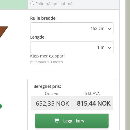
Folie på spesial mål.
Rulle bredde
:
152 cm
Lengde
:
1 m
Kjøp mer og spar!
(*I forhold til 1 meter)
Beregnet pris:
Eks. mva
Inkl. MVA
652,35 NOK
815,44 NOK
Legg i kurv