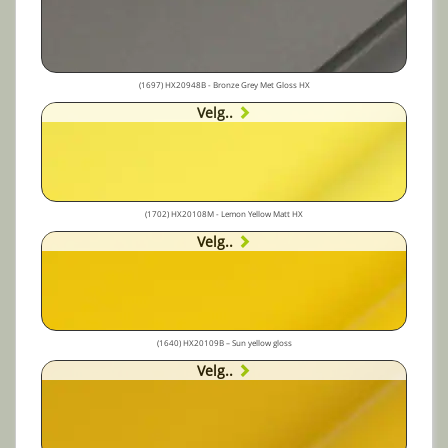
(1697) HX20948B - Bronze Grey Met Gloss HX
Velg..
(1702) HX20108M - Lemon Yellow Matt HX
Velg..
(1640) HX20109B – Sun yellow gloss
Velg..