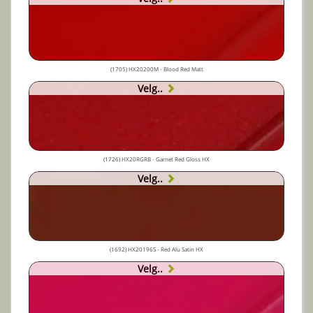
(1705) HX20200M - Blood Red Matt
Velg..
(1726) HX20RGRB - Garnet Red Gloss HX
Velg..
(1692) HX20196S - Red Alu Satin HX
Velg..