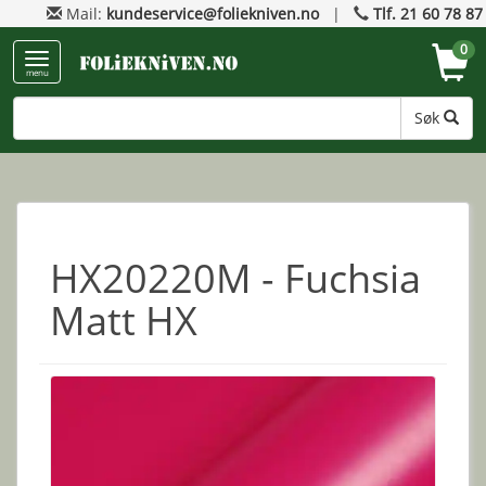
Mail:
kundeservice@foliekniven.no
|
Tlf. 21 60 78 87
0
menu
Søk
HX20220M - Fuchsia
Matt HX