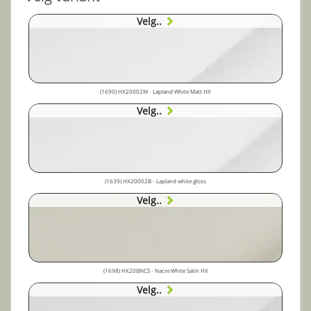
Velg..
(1690) HX20002M - Lapland White Matt HX
Velg..
(1639) HX20002B - Lapland white gloss
Velg..
(1698) HX20BNCS - Nacre White Satin HX
Velg..