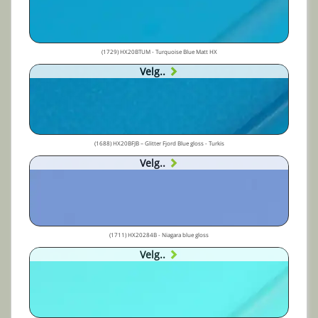
(1729) HX20BTUM - Turquoise Blue Matt HX
Velg..
(1688) HX20BFJB – Glitter Fjord Blue gloss - Turkis
Velg..
(1711) HX20284B - Niagara blue gloss
Velg..