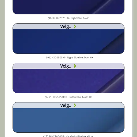
(1650) HX20281B - Night Blue Gloss
Velg..
(1696) HX20905M - Night Blue Met Matt HX
Velg..
(1701) HX20P005B - Triton Blue Gloss HX
Velg..
(1728) HX20646B - YasMarinaBlueMetallic gl.