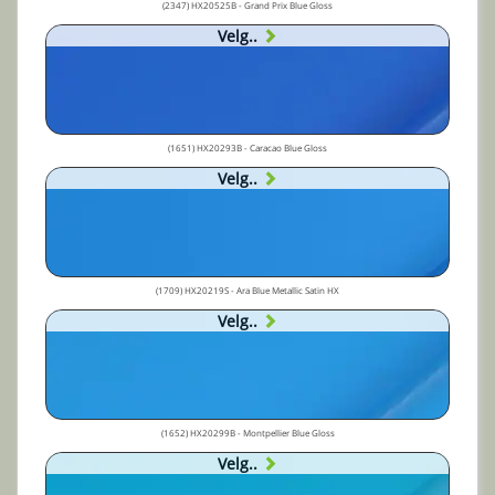
(2347) HX20525B - Grand Prix Blue Gloss
Velg..
(1651) HX20293B - Caracao Blue Gloss
Velg..
(1709) HX20219S - Ara Blue Metallic Satin HX
Velg..
(1652) HX20299B - Montpellier Blue Gloss
Velg..