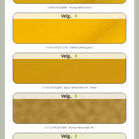
(1668) HX20JMIB – Honey Yellow Gloss
Velg..
(1641) HX20123B - Daffodil yellow gloss
Velg..
(1720) HX20JJAM - Jaïpur Yallow Matt HX -Glitter
Velg..
(1712) HX20548M - Florida Yellow Matt HX
Velg..