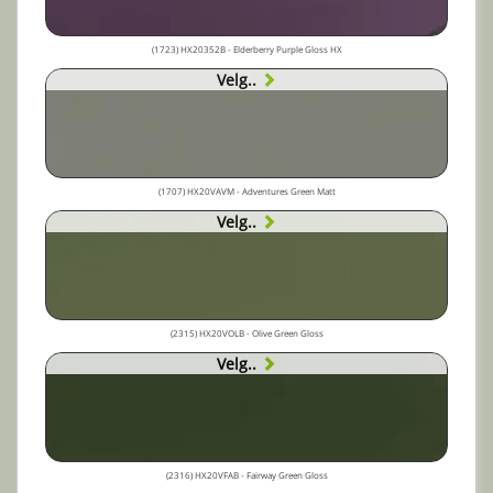
(1723) HX20352B - Elderberry Purple Gloss HX
Velg..
(1707) HX20VAVM - Adventures Green Matt
Velg..
(2315) HX20VOLB - Olive Green Gloss
Velg..
(2316) HX20VFAB - Fairway Green Gloss