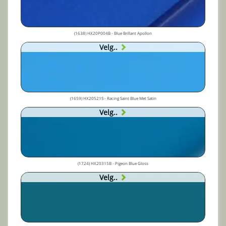
(1638) HX20P004B - Blue Brillant Apollon
Velg..
(1659) HX20521S - Racing Saint Blue Met Satin
Velg..
(1724) HX20315B - Pigeon Blue Gloss
Velg..