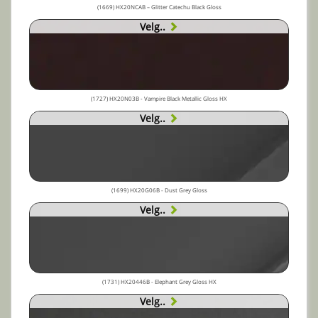
(1669) HX20NCAB – Glitter Catechu Black Gloss
Velg..
(1727) HX20N03B - Vampire Black Metallic Gloss HX
Velg..
(1699) HX20G06B - Dust Grey Gloss
Velg..
(1731) HX20446B - Elephant Grey Gloss HX
Velg..