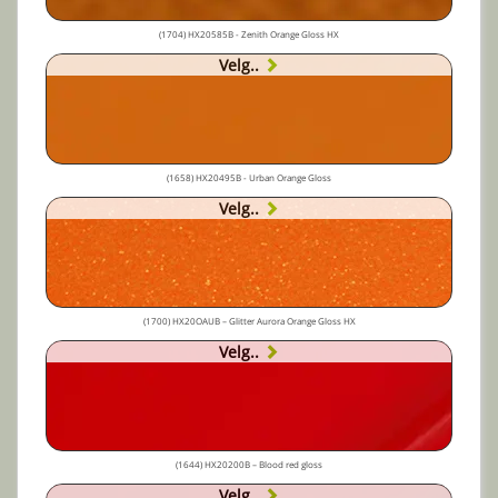
(1704) HX20585B - Zenith Orange Gloss HX
Velg..
(1658) HX20495B - Urban Orange Gloss
Velg..
(1700) HX20OAUB – Glitter Aurora Orange Gloss HX
Velg..
(1644) HX20200B – Blood red gloss
Velg..