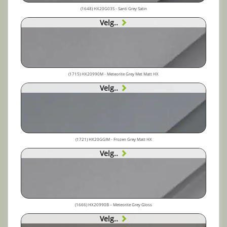
(1648) HX20G03S - Santi Grey Satin
Velg..
(1715) HX20990M - Meteorite Grey Met Matt HX
Velg..
(1721) HX20GGIM - Frozen Grey Matt HX
Velg..
(1666) HX20990B – Meteorite Grey Gloss
Velg..