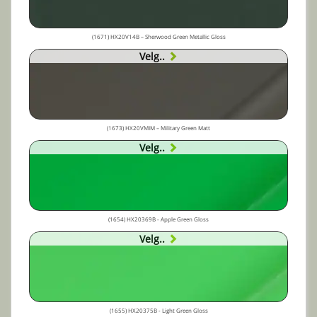
(1671) HX20V14B – Sherwood Green Metallic Gloss
Velg..
(1673) HX20VMIM – Military Green Matt
Velg..
(1654) HX20369B - Apple Green Gloss
Velg..
(1655) HX20375B - Light Green Gloss