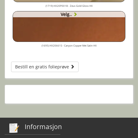
(1719) HX20P001B - Zeus Gold Gloss HX
Velg..
(1695) HX20661S - Canyon Copper Met Satin HX
Bestill en gratis folieprøve
Informasjon