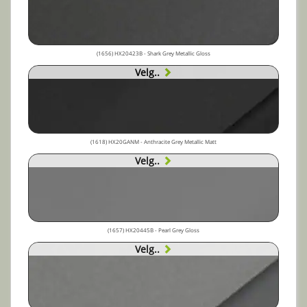
(1656) HX20423B - Shark Grey Metallic Gloss
Velg..
(1618) HX20GANM - Anthracite Grey Metallic Matt
Velg..
(1657) HX20445B - Pearl Grey Gloss
Velg..