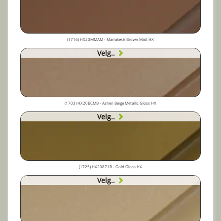
(1716) HX20MMAM - Marrakesh Brown Matt HX
Velg..
(1703) HX20BCMB - Ashen Beige Metallic Gloss HX
Velg..
(1725) HX20871B - Gold Gloss HX
Velg..