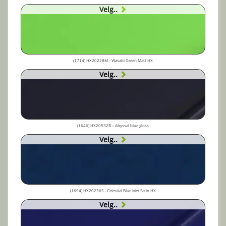
Velg..
(1714) HX20228M - Wasabi Green Matt HX
Velg..
(1646) HX20532B – Abyssal blue gloss
Velg..
(1694) HX20236S - Celestial Blue Met Satin HX
Velg..