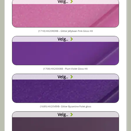
Velg..
(1718) HX20RDRB – Glitter Jellybean Pink Gloss HX
Velg..
(1708) HX20008B - Plum Violet Gloss HX
Velg..
(1689) HX20VBYB- Glitter Byzantine Fiolet gloss
Velg..