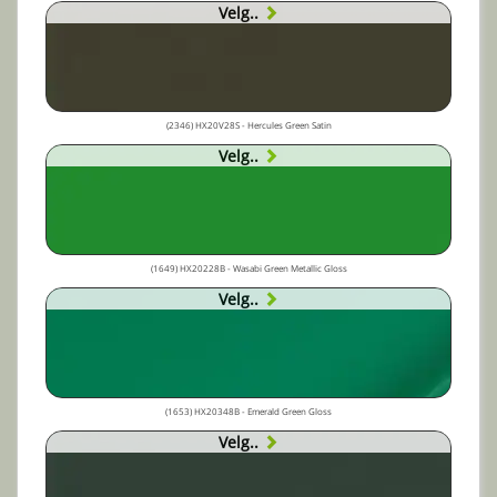
Velg..
(2346) HX20V28S - Hercules Green Satin
Velg..
(1649) HX20228B - Wasabi Green Metallic Gloss
Velg..
(1653) HX20348B - Emerald Green Gloss
Velg..