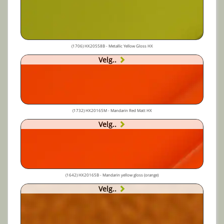
(1706) HX20558B - Metallic Yellow Gloss HX
Velg..
(1732) HX20165M - Mandarin Red Matt HX
Velg..
(1642) HX20165B - Mandarin yellow gloss (orange)
Velg..