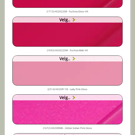
(1713) HX20220B - Fuchsia Gloss HX
Velg..
(1693) HX20220M - Fuchsia Matt HX
Velg..
(2314) HX20R11B - Lady Pink Gloss
Velg..
(1672) HX20RINB – Glitter Indian Pink Gloss