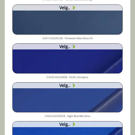
Velg..
(1691) HX20033B - Firmament Blue Gloss HX
Velg..
(1645) HX20280B – Pacific blue gloss
Velg..
(1665) HX20905B - Night Blue Met Gloss
Velg..