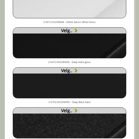
(1667) HX20BSAB - Glitter Saturn White Gloss
Velg..
(1647) HX20890B – Deep black gloss
Velg..
(1670) HX20NPRS – Deep Black Satin
Velg..