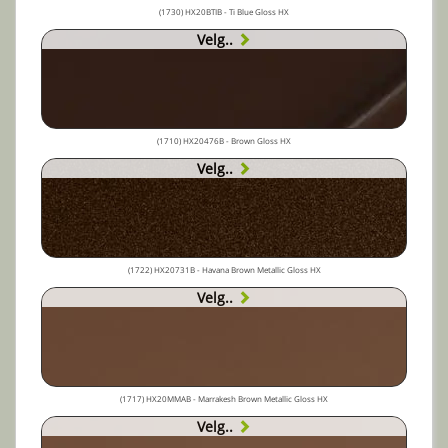
(1730) HX20BTIB - Ti Blue Gloss HX
Velg..
(1710) HX20476B - Brown Gloss HX
Velg..
(1722) HX20731B - Havana Brown Metallic Gloss HX
Velg..
(1717) HX20MMAB - Marrakesh Brown Metallic Gloss HX
Velg..