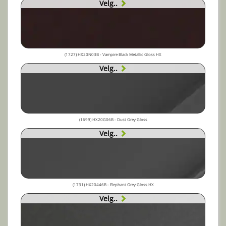
Velg..
(1727) HX20N03B - Vampire Black Metallic Gloss HX
Velg..
(1699) HX20G06B - Dust Grey Gloss
Velg..
(1731) HX20446B - Elephant Grey Gloss HX
Velg..