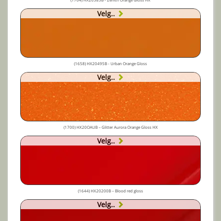
Velg..
(1658) HX20495B - Urban Orange Gloss
Velg..
(1700) HX20OAUB – Glitter Aurora Orange Gloss HX
Velg..
(1644) HX20200B – Blood red gloss
Velg..