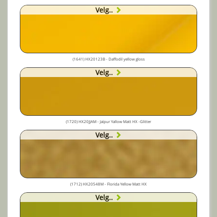
Velg..
(1641) HX20123B - Daffodil yellow gloss
Velg..
(1720) HX20JJAM - Jaïpur Yallow Matt HX -Glitter
Velg..
(1712) HX20548M - Florida Yellow Matt HX
Velg..