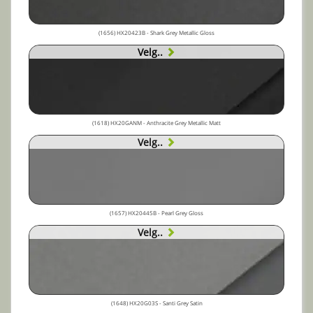
(1656) HX20423B - Shark Grey Metallic Gloss
Velg..
(1618) HX20GANM - Anthracite Grey Metallic Matt
Velg..
(1657) HX20445B - Pearl Grey Gloss
Velg..
(1648) HX20G03S - Santi Grey Satin