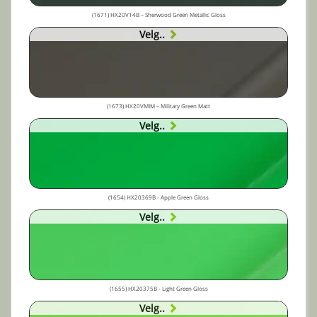
(1671) HX20V14B – Sherwood Green Metallic Gloss
Velg..
(1673) HX20VMIM – Military Green Matt
Velg..
(1654) HX20369B - Apple Green Gloss
Velg..
(1655) HX20375B - Light Green Gloss
Velg..