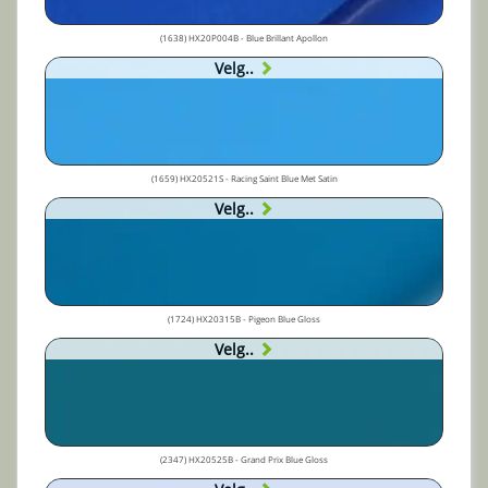
(1638) HX20P004B - Blue Brillant Apollon
Velg..
(1659) HX20521S - Racing Saint Blue Met Satin
Velg..
(1724) HX20315B - Pigeon Blue Gloss
Velg..
(2347) HX20525B - Grand Prix Blue Gloss