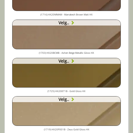
(1716) HX20MMAM - Marrakesh Brown Matt HX
Velg..
(1703) HX20BCMB - Ashen Beige Metallic Gloss HX
Velg..
(1725) HX20871B - Gold Gloss HX
Velg..
(1719) HX20P001B - Zeus Gold Gloss HX