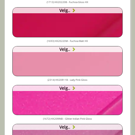
(1713) HX20220B - Fuchsia Gloss HX
Velg..
(1693) HX20220M - Fuchsia Matt HX
Velg..
(2314) HX20R11B - Lady Pink Gloss
Velg..
(1672) HX20RINB – Glitter Indian Pink Gloss
Velg..