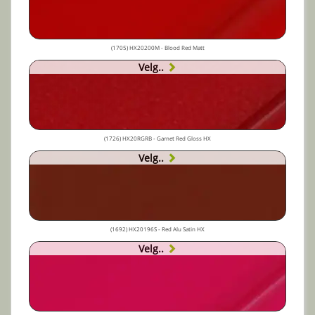
(1705) HX20200M - Blood Red Matt
Velg..
(1726) HX20RGRB - Garnet Red Gloss HX
Velg..
(1692) HX20196S - Red Alu Satin HX
Velg..