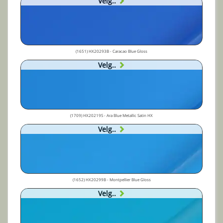
Velg..
(1651) HX20293B - Caracao Blue Gloss
Velg..
(1709) HX20219S - Ara Blue Metallic Satin HX
Velg..
(1652) HX20299B - Montpellier Blue Gloss
Velg..