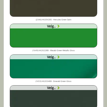
(2346) HX20V28S - Hercules Green Satin
Velg..
(1649) HX20228B - Wasabi Green Metallic Gloss
Velg..
(1653) HX20348B - Emerald Green Gloss
Velg..