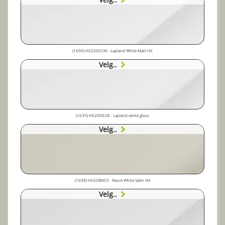
(1690) HX20002M - Lapland White Matt HX
Velg..
(1639) HX20002B - Lapland white gloss
Velg..
(1698) HX20BNCS - Nacre White Satin HX
Velg..