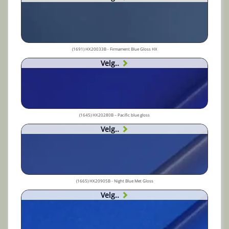
(1691) HX20033B - Firmament Blue Gloss HX
Velg..
(1645) HX20280B – Pacific blue gloss
Velg..
(1665) HX20905B - Night Blue Met Gloss
Velg..