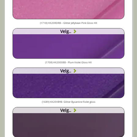
(1718) HX20RDRB – Glitter Jellybean Pink Gloss HX
Velg..
(1708) HX20008B - Plum Violet Gloss HX
Velg..
(1689) HX20VBYB- Glitter Byzantine Fiolet gloss
Velg..