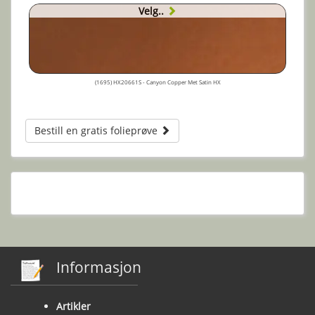
Velg..
(1695) HX20661S - Canyon Copper Met Satin HX
Bestill en gratis folieprøve
Informasjon
Artikler