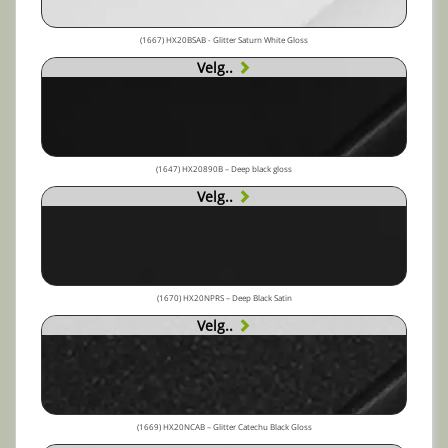
(1667) HX20BSAB - Glitter Saturn White Gloss
Velg..
(1647) HX20890B – Deep black gloss
Velg..
(1670) HX20NPRS – Deep Black Satin
Velg..
(1669) HX20NCAB – Glitter Catechu Black Gloss