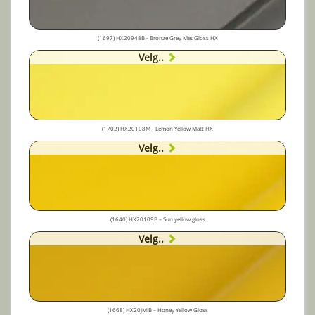
(1697) HX20948B - Bronze Grey Met Gloss HX
Velg..
(1702) HX20108M - Lemon Yellow Matt HX
Velg..
(1640) HX20109B – Sun yellow gloss
Velg..
(1668) HX20JMIB – Honey Yellow Gloss