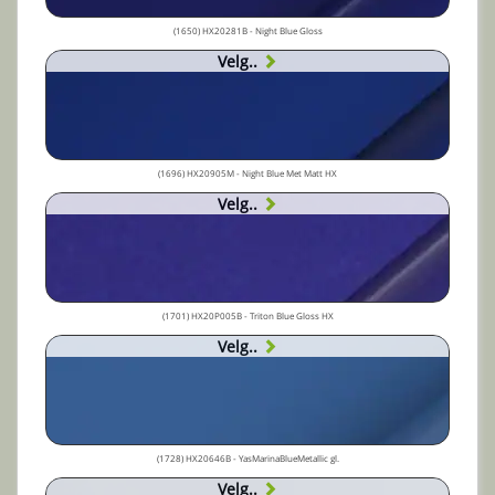
(1650) HX20281B - Night Blue Gloss
Velg..
(1696) HX20905M - Night Blue Met Matt HX
Velg..
(1701) HX20P005B - Triton Blue Gloss HX
Velg..
(1728) HX20646B - YasMarinaBlueMetallic gl.
Velg..