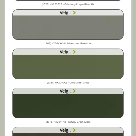
(1723) HX20352B - Elderberry Purple Gloss HX
Velg..
(1707) HX20VAVM - Adventures Green Matt
Velg..
(2315) HX20VOLB - Olive Green Gloss
Velg..
(2316) HX20VFAB - Fairway Green Gloss
Velg..