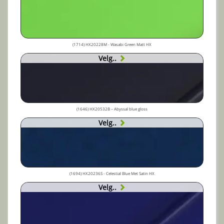
(1714) HX20228M - Wasabi Green Matt HX
Velg..
(1646) HX20532B – Abyssal blue gloss
Velg..
(1694) HX20236S - Celestial Blue Met Satin HX
Velg..