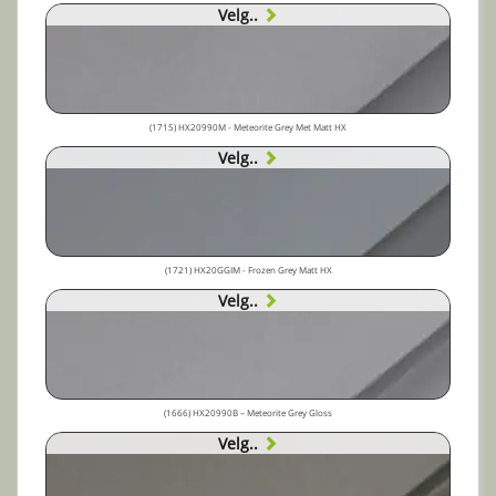
Velg..
(1715) HX20990M - Meteorite Grey Met Matt HX
Velg..
(1721) HX20GGIM - Frozen Grey Matt HX
Velg..
(1666) HX20990B – Meteorite Grey Gloss
Velg..