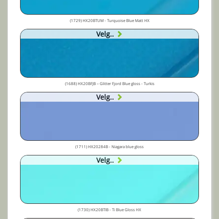
(1729) HX20BTUM - Turquoise Blue Matt HX
Velg..
(1688) HX20BFJB – Glitter Fjord Blue gloss - Turkis
Velg..
(1711) HX20284B - Niagara blue gloss
Velg..
(1730) HX20BTIB - Ti Blue Gloss HX