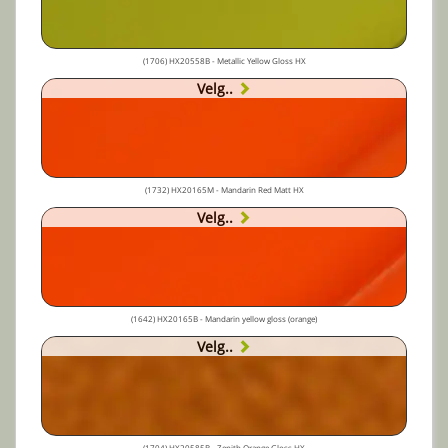
(1706) HX20558B - Metallic Yellow Gloss HX
Velg..
(1732) HX20165M - Mandarin Red Matt HX
Velg..
(1642) HX20165B - Mandarin yellow gloss (orange)
Velg..
(1704) HX20585B - Zenith Orange Gloss HX