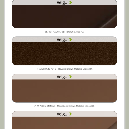
Velg..
(1710) HX20476B - Brown Gloss HX
Velg..
(1722) HX20731B - Havana Brown Metallic Gloss HX
Velg..
(1717) HX20MMAB - Marrakesh Brown Metallic Gloss HX
Velg..